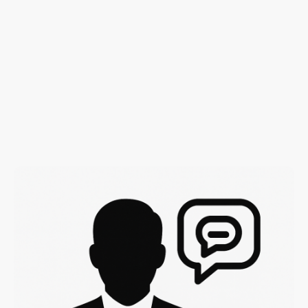
Größe im Bereich des Managements und der Betreuung von Fußballspielern
zu etablieren.
Durch die enge Zusammenarbeit mit
1v1 Football Management
verfügt
Westcity Management
bereits über starke und vertrauensvolle Kontakte zu
Fußballvereinen in
England
und
Dänemark
.
Dieses Netzwerk bildet die Grundlage für gezielte Spielerplatzierungen sowie
nachhaltige Karriereplanung im internationalen Profifußball.
Der Fokus von
Westcity Management
liegt auf einer individuellen Betreuung,
professionellen Vermittlung und der langfristigen Entwicklung von Talenten
und etablierten Spielern.